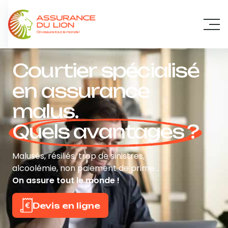
Panneau de gestion des cookies
Courtier spécialisé
en assurance
malus.
Quels avantages ?
Malusés, résiliés, trop de sinistres,
alcoolémie, non paiement de prime…
On assure tout le monde !
Devis en ligne