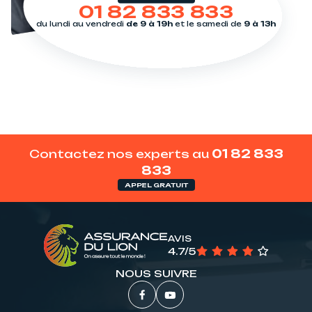
01 82 833 833
du lundi au vendredi
de 9 à 19h
et le samedi de
9 à 13h
Contactez nos experts au
01 82 833
833
APPEL GRATUIT
AVIS
4.7/5
NOUS SUIVRE