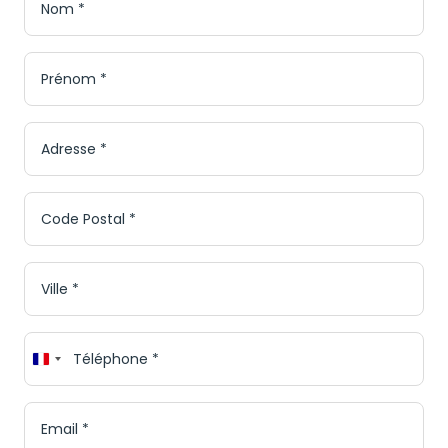
Prénom
*
Adresse
*
Code
Postal
*
Ville
*
Téléphone
*
France
+33
E-
mail
*