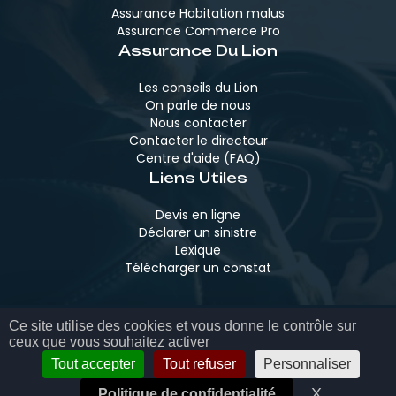
Assurance Habitation malus
Assurance Commerce Pro
Assurance Du Lion
Les conseils du Lion
On parle de nous
Nous contacter
Contacter le directeur
Centre d'aide (FAQ)
Liens Utiles
Devis en ligne
Déclarer un sinistre
Lexique
Télécharger un constat
Ce site utilise des cookies et vous donne le contrôle sur
MENTIONS LÉGALES
ceux que vous souhaitez activer
POLITIQUE DE CONFIDENTIALITÉ
GESTION DES COOKIES
Tout accepter
Tout refuser
Personnaliser
X
Masquer l
Politique de confidentialité