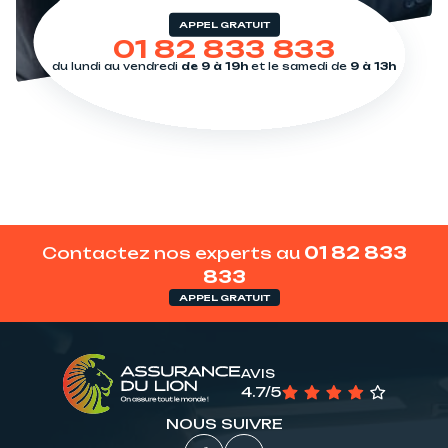
APPEL GRATUIT
01 82 833 833
du lundi au vendredi
de 9 à 19h
et le samedi de
9 à 13h
Contactez nos experts au
01 82 833
833
APPEL GRATUIT
AVIS
4.7/5
NOUS SUIVRE