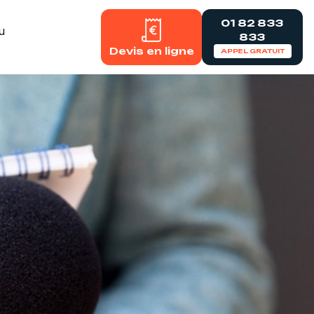
01 82 833
u
833
Devis en ligne
APPEL GRATUIT