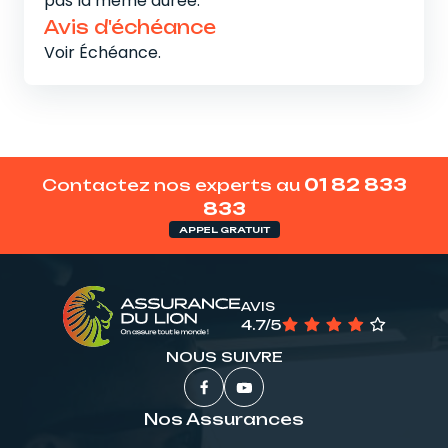
pas la même durée.
Avis d'échéance
Voir Échéance.
Contactez nos experts au
01 82 833
833
APPEL GRATUIT
AVIS
4.7/5
NOUS SUIVRE
Nos Assurances