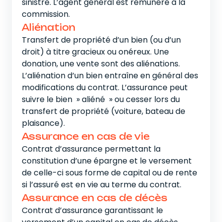
exemp
sinistre. L’agent général est rémunéré à la
Bon 
commission.
Contr
Aliénation
capit
Transfert de propriété d’un bien (ou d’un
au te
droit) à titre gracieux ou onéreux. Une
Bon
donation, une vente sont des aliénations.
L’aliénation d’un bien entraîne en général des
Réduc
modifications du contrat. L’assurance peut
d’ass
suivre le bien » aliéné » ou cesser lors du
un co
transfert de propriété (voiture, bateau de
selon
plaisance).
ou no
Assurance en cas de vie
Contrat d’assurance permettant la
constitution d’une épargne et le versement
de celle-ci sous forme de capital ou de rente
si l’assuré est en vie au terme du contrat.
Assurance en cas de décès
Contrat d’assurance garantissant le