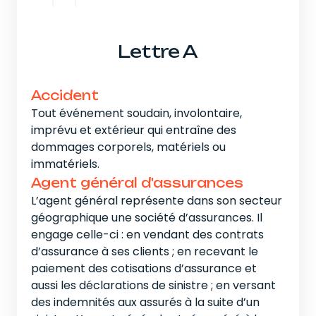
Lettre A
Accident
Béné
Tout événement soudain, involontaire,
Perso
imprévu et extérieur qui entraîne des
versé
dommages corporels, matériels ou
pour 
immatériels.
assur
l’ass
Agent général d'assurances
respon
L’agent général représente dans son secteur
Conse
géographique une société d’assurances. Il
Assura
engage celle-ci : en vendant des contrats
parti
d’assurance à ses clients ; en recevant le
bénéf
paiement des cotisations d’assurance et
ayant
aussi les déclarations de sinistre ; en versant
versé
des indemnités aux assurés à la suite d’un