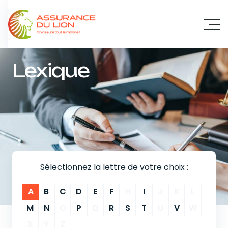
Panneau de gestion des cookies
Lexique
Sélectionnez la lettre de votre choix :
A
B
C
D
E
F
H
I
J
K
L
M
N
O
P
Q
R
S
T
U
V
W
X
Y
Z