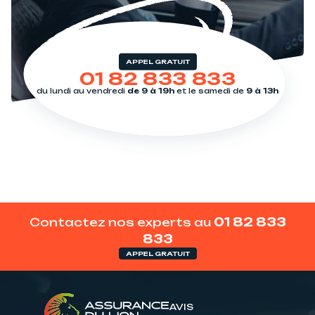
APPEL GRATUIT
01 82 833 833
du lundi au vendredi
de 9 à 19h
et le samedi de
9 à 13h
Contactez nos experts au
01 82 833
833
APPEL GRATUIT
AVIS