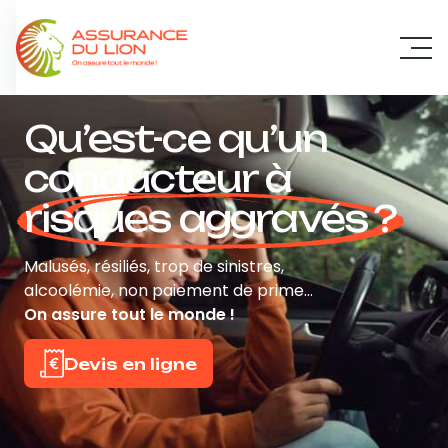
Panneau de gestion des cookies
Qu’est-ce qu’un
conducteur à
risques aggravés ?
Malusés, résiliés, trop de sinistres,
alcoolémie, non paiement de prime…
On assure tout le monde !
Devis en ligne