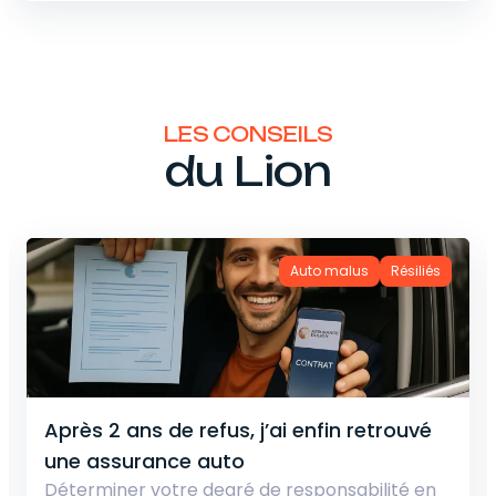
LES CONSEILS
du Lion
uto malus
Résiliés
enfin retrouvé
Votre malus en assurance a
impacter votre assurance 
sponsabilité en
Votre malus en assurance auto 