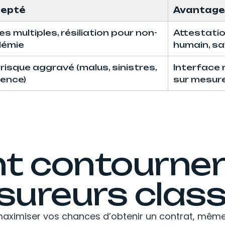
cepté
Avantag
es multiples, résiliation pour non-
Attestati
lémie
humain, s
à risque aggravé (malus, sinistres,
Interface 
uence)
sur mesur
contourner 
sureurs class
 maximiser vos chances d’obtenir un contrat, mêm