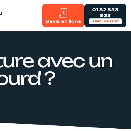
01 82 833
u
833
Devis en ligne
APPEL GRATUIT
ure avec un
ourd ?