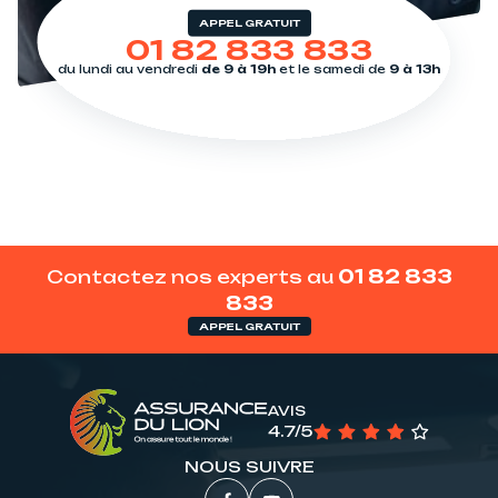
APPEL GRATUIT
01 82 833 833
du lundi au vendredi
de 9 à 19h
et le samedi de
9 à 13h
Contactez nos experts au
01 82 833
833
APPEL GRATUIT
AVIS
4.7/5
NOUS SUIVRE