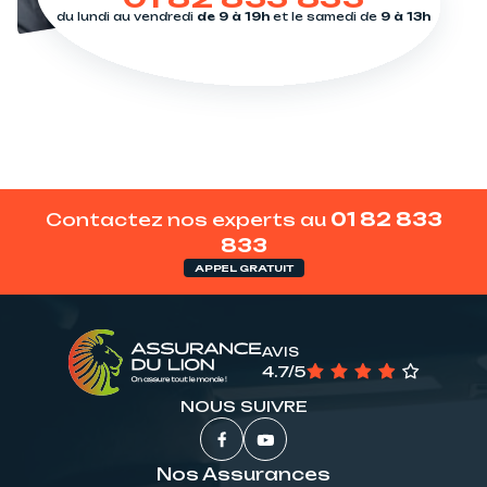
du lundi au vendredi
de 9 à 19h
et le samedi de
9 à 13h
Contactez nos experts au
01 82 833
833
APPEL GRATUIT
AVIS
4.7/5
NOUS SUIVRE
Nos Assurances